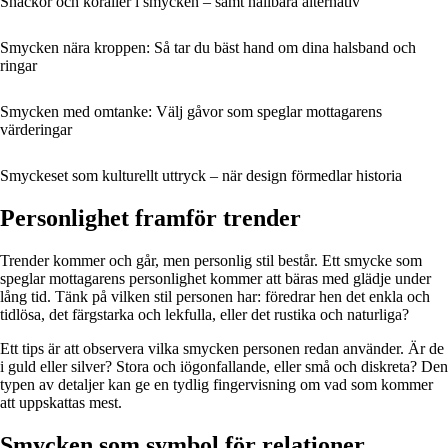
Snäckor och koraller i smycken – samt hållbara alternativ
Smycken nära kroppen: Så tar du bäst hand om dina halsband och
ringar
Smycken med omtanke: Välj gåvor som speglar mottagarens
värderingar
Smyckeset som kulturellt uttryck – när design förmedlar historia
Personlighet framför trender
Trender kommer och går, men personlig stil består. Ett smycke som
speglar mottagarens personlighet kommer att bäras med glädje under
lång tid. Tänk på vilken stil personen har: föredrar hen det enkla och
tidlösa, det färgstarka och lekfulla, eller det rustika och naturliga?
Ett tips är att observera vilka smycken personen redan använder. Är de
i guld eller silver? Stora och iögonfallande, eller små och diskreta? Den
typen av detaljer kan ge en tydlig fingervisning om vad som kommer
att uppskattas mest.
Smycken som symbol för relationer