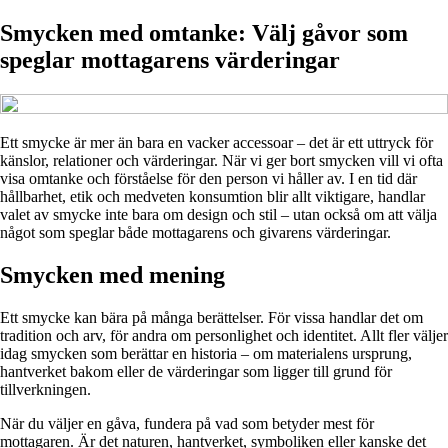
Smycken med omtanke: Välj gåvor som
speglar mottagarens värderingar
Ett smycke är mer än bara en vacker accessoar – det är ett uttryck för
känslor, relationer och värderingar. När vi ger bort smycken vill vi ofta
visa omtanke och förståelse för den person vi håller av. I en tid där
hållbarhet, etik och medveten konsumtion blir allt viktigare, handlar
valet av smycke inte bara om design och stil – utan också om att välja
något som speglar både mottagarens och givarens värderingar.
Smycken med mening
Ett smycke kan bära på många berättelser. För vissa handlar det om
tradition och arv, för andra om personlighet och identitet. Allt fler väljer
idag smycken som berättar en historia – om materialens ursprung,
hantverket bakom eller de värderingar som ligger till grund för
tillverkningen.
När du väljer en gåva, fundera på vad som betyder mest för
mottagaren. Är det naturen, hantverket, symboliken eller kanske det