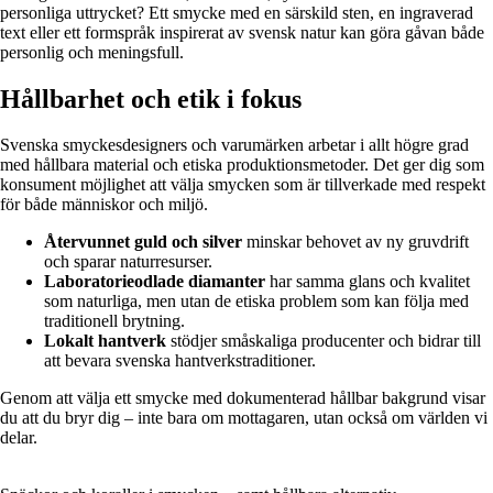
personliga uttrycket? Ett smycke med en särskild sten, en ingraverad
text eller ett formspråk inspirerat av svensk natur kan göra gåvan både
personlig och meningsfull.
Hållbarhet och etik i fokus
Svenska smyckesdesigners och varumärken arbetar i allt högre grad
med hållbara material och etiska produktionsmetoder. Det ger dig som
konsument möjlighet att välja smycken som är tillverkade med respekt
för både människor och miljö.
Återvunnet guld och silver
minskar behovet av ny gruvdrift
och sparar naturresurser.
Laboratorieodlade diamanter
har samma glans och kvalitet
som naturliga, men utan de etiska problem som kan följa med
traditionell brytning.
Lokalt hantverk
stödjer småskaliga producenter och bidrar till
att bevara svenska hantverkstraditioner.
Genom att välja ett smycke med dokumenterad hållbar bakgrund visar
du att du bryr dig – inte bara om mottagaren, utan också om världen vi
delar.