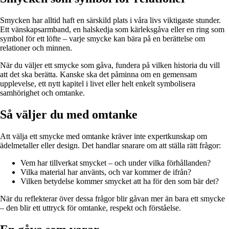
Smycken har alltid haft en särskild plats i våra livs viktigaste stunder.
Ett vänskapsarmband, en halskedja som kärleksgåva eller en ring som
symbol för ett löfte – varje smycke kan bära på en berättelse om
relationer och minnen.
När du väljer ett smycke som gåva, fundera på vilken historia du vill
att det ska berätta. Kanske ska det påminna om en gemensam
upplevelse, ett nytt kapitel i livet eller helt enkelt symbolisera
samhörighet och omtanke.
Så väljer du med omtanke
Att välja ett smycke med omtanke kräver inte expertkunskap om
ädelmetaller eller design. Det handlar snarare om att ställa rätt frågor:
Vem har tillverkat smycket – och under vilka förhållanden?
Vilka material har använts, och var kommer de ifrån?
Vilken betydelse kommer smycket att ha för den som bär det?
När du reflekterar över dessa frågor blir gåvan mer än bara ett smycke
– den blir ett uttryck för omtanke, respekt och förståelse.